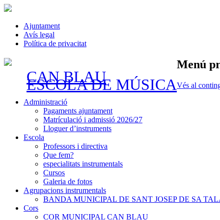
Ajuntament
Avís legal
Política de privacitat
Menú pr
CAN BLAU
ESCOLA DE MÚSICA
Vés al contin
Administració
Pagaments ajuntament
Matrículació i admissió 2026/27
Lloguer d’instruments
Escola
Professors i directiva
Que fem?
especialitats instrumentals
Cursos
Galeria de fotos
Agrupacions instrumentals
BANDA MUNICIPAL DE SANT JOSEP DE SA TAL
Cors
COR MUNICIPAL CAN BLAU