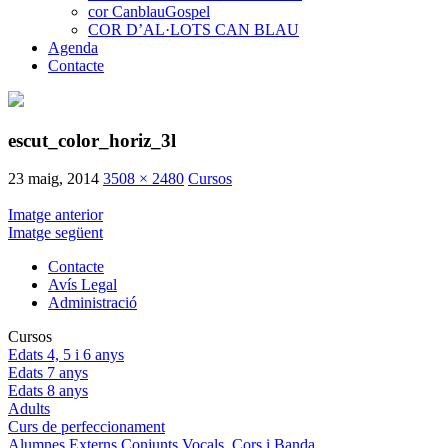
cor CanblauGospel
COR D’AL·LOTS CAN BLAU
Agenda
Contacte
escut_color_horiz_3l
23 maig, 2014
3508 × 2480
Cursos
Imatge anterior
Imatge següent
Contacte
Avís Legal
Administració
Cursos
Edats 4, 5 i 6 anys
Edats 7 anys
Edats 8 anys
Adults
Curs de perfeccionament
Alumnes Externs Conjunts Vocals, Cors i Banda