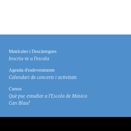
Matrícules i Descàrregues
Inscriu-te a l'escola
Agenda d'esdeveniments
Calendari de concerts i activitats
Cursos
Què puc estudiar a l'Escola de Música
Can Blau?