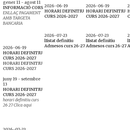
gener 11
-
agost 11
2026-06-19
2026-06-19
2
INFORMACIÓ CORS
HORARI DEFINITIU
HORARI DEFINITIU
H
ENLLAÇ PAGAMENT
CURS 2026-2027
CURS 2026-2027
C
AMB TARGETA
BANCARIA
2026-07-23
2026-07-23
2
lIistat definitiu
lIistat definitiu
l
Admesos curs 26-27
Admesos curs 26-27
A
2026-06-19
HORARI DEFINITIU
CURS 2026-2027
HORARI DEFINITIU
CURS 2026-2027
juny 19
-
setembre
13
HORARI DEFINITIU
CURS 2026-2027
horari definitiu curs
26 27 Clica aqui
2026-07-23