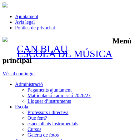
Ajuntament
Avís legal
Política de privacitat
Menú
CAN BLAU
ESCOLA DE MÚSICA
principal
Vés al contingut
Administració
Pagaments ajuntament
Matrículació i admissió 2026/27
Lloguer d’instruments
Escola
Professors i directiva
Que fem?
especialitats instrumentals
Cursos
Galeria de fotos