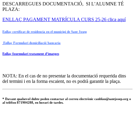
DESCARREGUES DOCUMENTACIÓ, SI L’ALUMNE TÉ
PLAZA:
ENLLAÇ PAGAMENT MATRÍCULA CURS 25-26 clica aquí
Enllaç certificat de residencia en el municipi de Sant Josep
Enllaç Formulari domiciliació bancaria
Enllaç fourmulari tratament d’imatges
NOTA: En el cas de no presentar la documentació requerida dins
del termini i en la forma escaient, no es podrà garantir la plaça.
* Davant qualsevol dubte poden contactar al correu electrònic canblau@santjosep.org o
al telèfon 871904288, en horari de tardes.