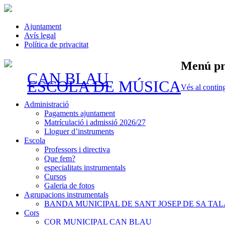
Ajuntament
Avís legal
Política de privacitat
Menú pr
CAN BLAU
ESCOLA DE MÚSICA
Vés al contin
Administració
Pagaments ajuntament
Matrículació i admissió 2026/27
Lloguer d’instruments
Escola
Professors i directiva
Que fem?
especialitats instrumentals
Cursos
Galeria de fotos
Agrupacions instrumentals
BANDA MUNICIPAL DE SANT JOSEP DE SA TAL
Cors
COR MUNICIPAL CAN BLAU