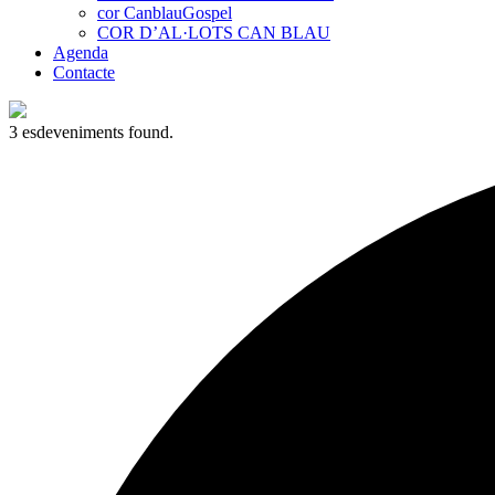
cor CanblauGospel
COR D’AL·LOTS CAN BLAU
Agenda
Contacte
3 esdeveniments found.