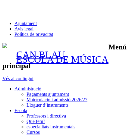
Ajuntament
Avís legal
Política de privacitat
Menú
CAN BLAU
ESCOLA DE MÚSICA
principal
Vés al contingut
Administració
Pagaments ajuntament
Matrículació i admissió 2026/27
Lloguer d’instruments
Escola
Professors i directiva
Que fem?
especialitats instrumentals
Cursos