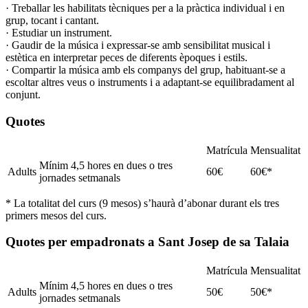
· Treballar les habilitats tècniques per a la pràctica individual i en
grup, tocant i cantant.
· Estudiar un instrument.
· Gaudir de la música i expressar-se amb sensibilitat musical i
estètica en interpretar peces de diferents èpoques i estils.
· Compartir la música amb els companys del grup, habituant-se a
escoltar altres veus o instruments i a adaptant-se equilibradament al
conjunt.
Quotes
Matrícula
Mensualitat
Mínim 4,5 hores en dues o tres
Adults
60€
60€*
jornades setmanals
* La totalitat del curs (9 mesos) s’haurà d’abonar durant els tres
primers mesos del curs.
Quotes per empadronats a Sant Josep de sa Talaia
Matrícula
Mensualitat
Mínim 4,5 hores en dues o tres
Adults
50€
50€*
jornades setmanals