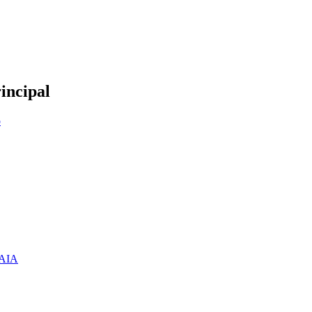
incipal
ó
AIA