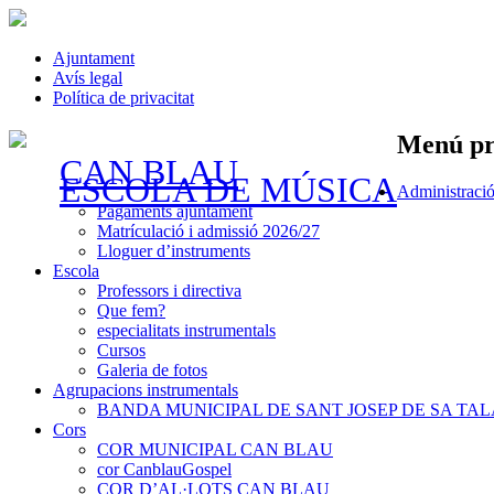
Ajuntament
Avís legal
Política de privacitat
Menú pr
CAN BLAU
ESCOLA DE MÚSICA
Vés
Administraci
al
Pagaments ajuntament
contingut
Matrículació i admissió 2026/27
Lloguer d’instruments
Escola
Professors i directiva
Que fem?
especialitats instrumentals
Cursos
Galeria de fotos
Agrupacions instrumentals
BANDA MUNICIPAL DE SANT JOSEP DE SA TAL
Cors
COR MUNICIPAL CAN BLAU
cor CanblauGospel
COR D’AL·LOTS CAN BLAU