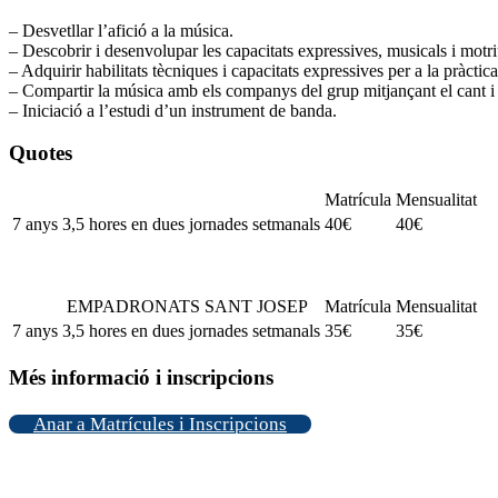
– Desvetllar l’afició a la música.
– Descobrir i desenvolupar les capacitats expressives, musicals i motri
– Adquirir habilitats tècniques i capacitats expressives per a la pràctic
– Compartir la música amb els companys del grup mitjançant el cant i 
– Iniciació a l’estudi d’un instrument de banda.
Quotes
Matrícula
Mensualitat
7 anys
3,5 hores en dues jornades setmanals
40€
40€
EMPADRONATS SANT JOSEP
Matrícula
Mensualitat
7 anys
3,5 hores en dues jornades setmanals
35€
35€
Més informació i inscripcions
Anar a Matrícules i Inscripcions