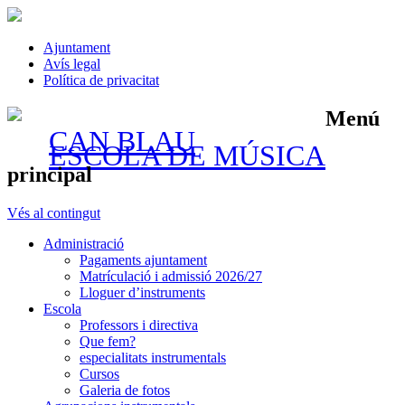
Ajuntament
Avís legal
Política de privacitat
Menú
CAN BLAU
ESCOLA DE MÚSICA
principal
Vés al contingut
Administració
Pagaments ajuntament
Matrículació i admissió 2026/27
Lloguer d’instruments
Escola
Professors i directiva
Que fem?
especialitats instrumentals
Cursos
Galeria de fotos