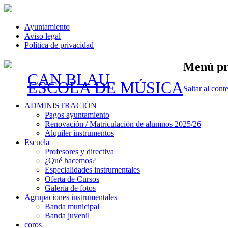
Ayuntamiento
Aviso legal
Política de privacidad
Menú pr
CAN BLAU
ESCOLA DE MÚSICA
Saltar al cont
ADMINISTRACIÓN
Pagos ayuntamiento
Renovación / Matriculación de alumnos 2025/26
Alquiler instrumentos
Escuela
Profesores y directiva
¿Qué hacemos?
Especialidades instrumentales
Oferta de Cursos
Galería de fotos
Agrupaciones instrumentales
Banda municipal
Banda juvenil
coros