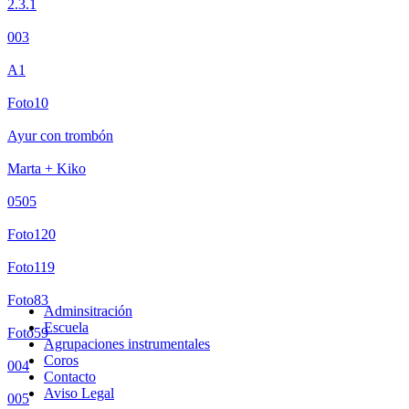
2.3.1
003
A1
Foto10
Ayur con trombón
Marta + Kiko
0505
Foto120
Foto119
Foto83
Adminsitración
Escuela
Foto59
Agrupaciones instrumentales
Coros
004
Contacto
Aviso Legal
005