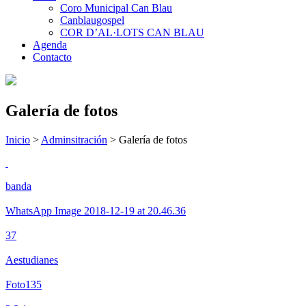
Coro Municipal Can Blau
Canblaugospel
COR D’AL·LOTS CAN BLAU
Agenda
Contacto
Galería de fotos
Inicio
>
Adminsitración
>
Galería de fotos
banda
WhatsApp Image 2018-12-19 at 20.46.36
37
Aestudianes
Foto135