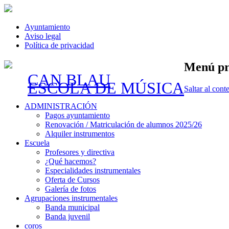
Ayuntamiento
Aviso legal
Política de privacidad
Menú pr
CAN BLAU
ESCOLA DE MÚSICA
Saltar al cont
ADMINISTRACIÓN
Pagos ayuntamiento
Renovación / Matriculación de alumnos 2025/26
Alquiler instrumentos
Escuela
Profesores y directiva
¿Qué hacemos?
Especialidades instrumentales
Oferta de Cursos
Galería de fotos
Agrupaciones instrumentales
Banda municipal
Banda juvenil
coros