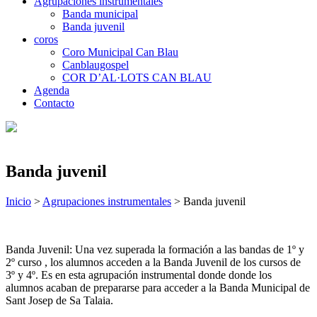
Agrupaciones instrumentales
Banda municipal
Banda juvenil
coros
Coro Municipal Can Blau
Canblaugospel
COR D’AL·LOTS CAN BLAU
Agenda
Contacto
Banda juvenil
Inicio
>
Agrupaciones instrumentales
>
Banda juvenil
Banda Juvenil: Una vez superada la formación a las bandas de 1º y
2º curso , los alumnos acceden a la Banda Juvenil de los cursos de
3º y 4º. Es en esta agrupación instrumental donde donde los
alumnos acaban de prepararse para acceder a la Banda Municipal de
Sant Josep de Sa Talaia.