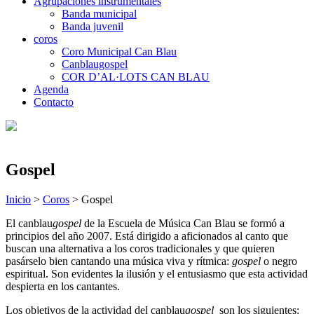
Agrupaciones instrumentales
Banda municipal
Banda juvenil
coros
Coro Municipal Can Blau
Canblaugospel
COR D’AL·LOTS CAN BLAU
Agenda
Contacto
Gospel
Inicio
>
Coros
>
Gospel
El canblau
gospel
de la Escuela de Música Can Blau se formó a
principios del año 2007. Está dirigido a aficionados al canto que
buscan una alternativa a los coros tradicionales y que quieren
pasárselo bien cantando una música viva y rítmica:
gospel
o negro
espiritual. Son evidentes la ilusión y el entusiasmo que esta actividad
despierta en los cantantes.
Los objetivos de la actividad del canblau
gospel
son los siguientes: