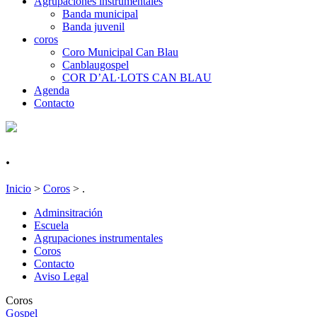
Agrupaciones instrumentales
Banda municipal
Banda juvenil
coros
Coro Municipal Can Blau
Canblaugospel
COR D’AL·LOTS CAN BLAU
Agenda
Contacto
.
Inicio
>
Coros
>
.
Adminsitración
Escuela
Agrupaciones instrumentales
Coros
Contacto
Aviso Legal
Coros
Gospel