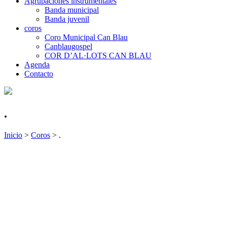
Agrupaciones instrumentales
Banda municipal
Banda juvenil
coros
Coro Municipal Can Blau
Canblaugospel
COR D’AL·LOTS CAN BLAU
Agenda
Contacto
.
Inicio
>
Coros
>
.