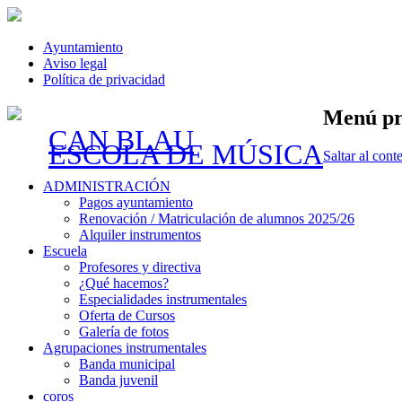
Ayuntamiento
Aviso legal
Política de privacidad
Menú pr
CAN BLAU
ESCOLA DE MÚSICA
Saltar al cont
ADMINISTRACIÓN
Pagos ayuntamiento
Renovación / Matriculación de alumnos 2025/26
Alquiler instrumentos
Escuela
Profesores y directiva
¿Qué hacemos?
Especialidades instrumentales
Oferta de Cursos
Galería de fotos
Agrupaciones instrumentales
Banda municipal
Banda juvenil
coros