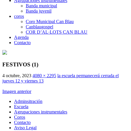
Agrupaciones instrumentales
Banda municipal
Banda juvenil
coros
Coro Municipal Can Blau
Canblaugospel
COR D’AL·LOTS CAN BLAU
Agenda
Contacto
FESTIVOS (1)
4 octubre, 2023
4080 × 2295
la escuela permanecerá cerrada el
jueves 12 y viernes 13
Imagen anterior
Adminsitración
Escuela
Agrupaciones instrumentales
Coros
Contacto
Aviso Legal