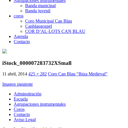
Agrupaciones instrumentales
Banda municipal
Banda juvenil
coros
Coro Municipal Can Blau
Canblaugospel
COR D’AL·LOTS CAN BLAU
Agenda
Contacto
iStock_000007283732XSmall
11 abril, 2014
425 × 282
Coro Can Blau “Ibiza Medieval”
Imagen siguiente
Adminsitración
Escuela
Agrupaciones instrumentales
Coros
Contacto
Aviso Legal