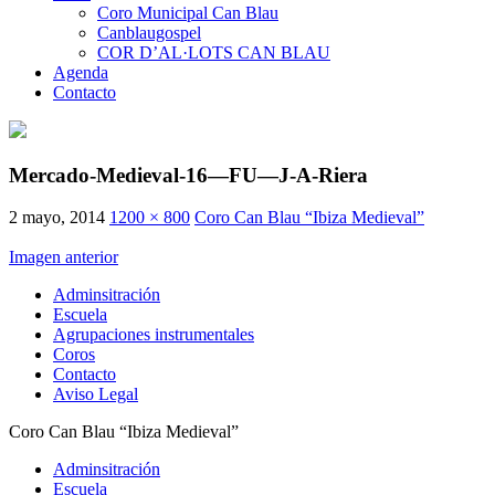
Coro Municipal Can Blau
Canblaugospel
COR D’AL·LOTS CAN BLAU
Agenda
Contacto
Mercado-Medieval-16—FU—J-A-Riera
2 mayo, 2014
1200 × 800
Coro Can Blau “Ibiza Medieval”
Imagen anterior
Adminsitración
Escuela
Agrupaciones instrumentales
Coros
Contacto
Aviso Legal
Coro Can Blau “Ibiza Medieval”
Adminsitración
Escuela