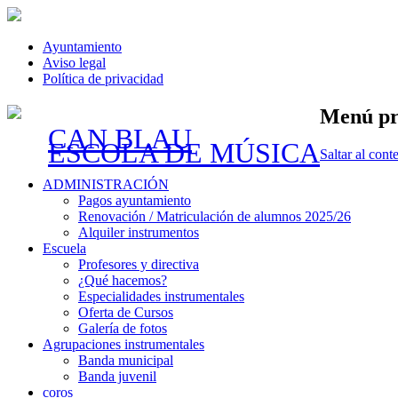
Ayuntamiento
Aviso legal
Política de privacidad
Menú pr
CAN BLAU
ESCOLA DE MÚSICA
Saltar al cont
ADMINISTRACIÓN
Pagos ayuntamiento
Renovación / Matriculación de alumnos 2025/26
Alquiler instrumentos
Escuela
Profesores y directiva
¿Qué hacemos?
Especialidades instrumentales
Oferta de Cursos
Galería de fotos
Agrupaciones instrumentales
Banda municipal
Banda juvenil
coros