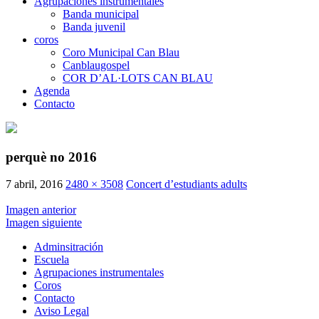
Agrupaciones instrumentales
Banda municipal
Banda juvenil
coros
Coro Municipal Can Blau
Canblaugospel
COR D’AL·LOTS CAN BLAU
Agenda
Contacto
perquè no 2016
7 abril, 2016
2480 × 3508
Concert d’estudiants adults
Imagen anterior
Imagen siguiente
Adminsitración
Escuela
Agrupaciones instrumentales
Coros
Contacto
Aviso Legal