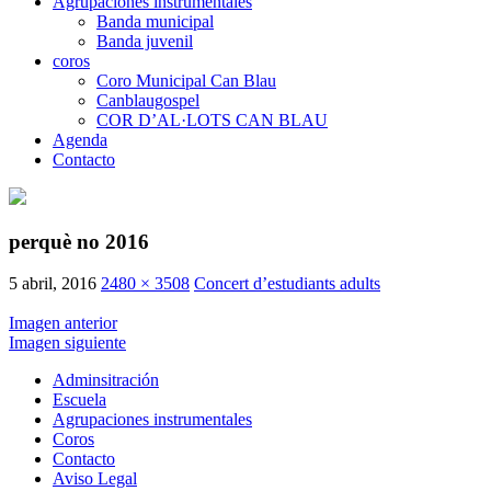
Agrupaciones instrumentales
Banda municipal
Banda juvenil
coros
Coro Municipal Can Blau
Canblaugospel
COR D’AL·LOTS CAN BLAU
Agenda
Contacto
perquè no 2016
5 abril, 2016
2480 × 3508
Concert d’estudiants adults
Imagen anterior
Imagen siguiente
Adminsitración
Escuela
Agrupaciones instrumentales
Coros
Contacto
Aviso Legal