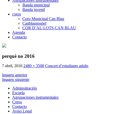
Agrupaciones instrumentales
Banda municipal
Banda juvenil
coros
Coro Municipal Can Blau
Canblaugospel
COR D’AL·LOTS CAN BLAU
Agenda
Contacto
perquè no 2016
7 abril, 2016
2480 × 3508
Concert d’estudiants adults
Imagen anterior
Imagen siguiente
Adminsitración
Escuela
Agrupaciones instrumentales
Coros
Contacto
Aviso Legal