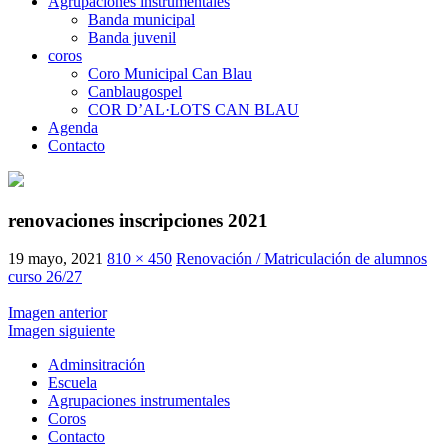
Agrupaciones instrumentales
Banda municipal
Banda juvenil
coros
Coro Municipal Can Blau
Canblaugospel
COR D’AL·LOTS CAN BLAU
Agenda
Contacto
renovaciones inscripciones 2021
19 mayo, 2021
810 × 450
Renovación / Matriculación de alumnos
curso 26/27
Imagen anterior
Imagen siguiente
Adminsitración
Escuela
Agrupaciones instrumentales
Coros
Contacto