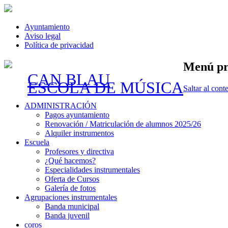
Ayuntamiento
Aviso legal
Política de privacidad
Menú pr
CAN BLAU
ESCOLA DE MÚSICA
Saltar al cont
ADMINISTRACIÓN
Pagos ayuntamiento
Renovación / Matriculación de alumnos 2025/26
Alquiler instrumentos
Escuela
Profesores y directiva
¿Qué hacemos?
Especialidades instrumentales
Oferta de Cursos
Galería de fotos
Agrupaciones instrumentales
Banda municipal
Banda juvenil
coros