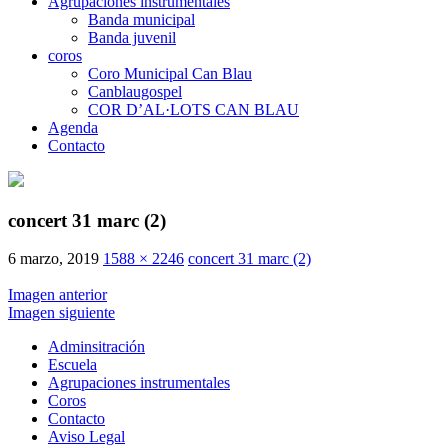
Agrupaciones instrumentales
Banda municipal
Banda juvenil
coros
Coro Municipal Can Blau
Canblaugospel
COR D’AL·LOTS CAN BLAU
Agenda
Contacto
concert 31 marc (2)
6 marzo, 2019
1588 × 2246
concert 31 marc (2)
Imagen anterior
Imagen siguiente
Adminsitración
Escuela
Agrupaciones instrumentales
Coros
Contacto
Aviso Legal