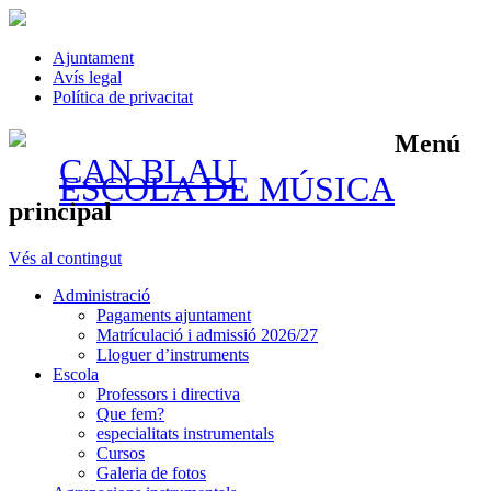
Ajuntament
Avís legal
Política de privacitat
Menú
CAN BLAU
ESCOLA DE MÚSICA
principal
Vés al contingut
Administració
Pagaments ajuntament
Matrículació i admissió 2026/27
Lloguer d’instruments
Escola
Professors i directiva
Que fem?
especialitats instrumentals
Cursos
Galeria de fotos