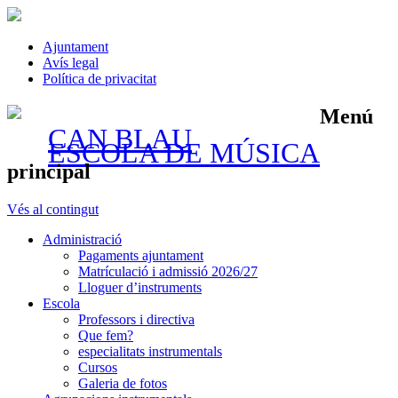
Ajuntament
Avís legal
Política de privacitat
Menú
CAN BLAU
ESCOLA DE MÚSICA
principal
Vés al contingut
Administració
Pagaments ajuntament
Matrículació i admissió 2026/27
Lloguer d’instruments
Escola
Professors i directiva
Que fem?
especialitats instrumentals
Cursos
Galeria de fotos