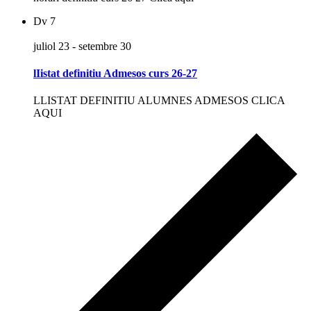
Dv
7
juliol 23
-
setembre 30
lIistat definitiu Admesos curs 26-27
LLISTAT DEFINITIU ALUMNES ADMESOS CLICA
AQUI