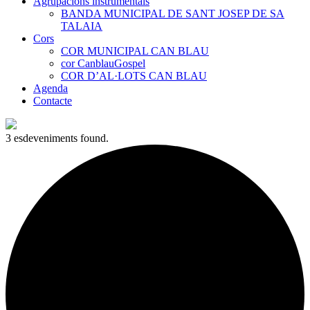
Agrupacions instrumentals
BANDA MUNICIPAL DE SANT JOSEP DE SA
TALAIA
Cors
COR MUNICIPAL CAN BLAU
cor CanblauGospel
COR D’AL·LOTS CAN BLAU
Agenda
Contacte
3 esdeveniments found.