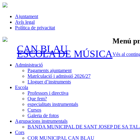
Ajuntament
Avís legal
Política de privacitat
Menú pr
CAN BLAU
ESCOLA DE MÚSICA
Vés al contin
Administració
Pagaments ajuntament
Matrículació i admissió 2026/27
Lloguer d’instruments
Escola
Professors i directiva
Que fem?
especialitats instrumentals
Cursos
Galeria de fotos
Agrupacions instrumentals
BANDA MUNICIPAL DE SANT JOSEP DE SA TAL
Cors
COR MUNICIPAL CAN BLAU