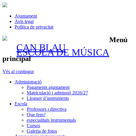
Ajuntament
Avís legal
Política de privacitat
Menú
CAN BLAU
ESCOLA DE MÚSICA
principal
Vés al contingut
Administració
Pagaments ajuntament
Matrículació i admissió 2026/27
Lloguer d’instruments
Escola
Professors i directiva
Que fem?
especialitats instrumentals
Cursos
Galeria de fotos