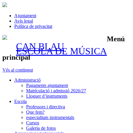
Ajuntament
Avís legal
Política de privacitat
Menú
CAN BLAU
ESCOLA DE MÚSICA
principal
Vés al contingut
Administració
Pagaments ajuntament
Matrículació i admissió 2026/27
Lloguer d’instruments
Escola
Professors i directiva
Que fem?
especialitats instrumentals
Cursos
Galeria de fotos