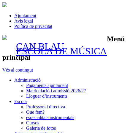
Ajuntament
Avís legal
Política de privacitat
Menú
CAN BLAU
ESCOLA DE MÚSICA
principal
Vés al contingut
Administració
Pagaments ajuntament
Matrículació i admissió 2026/27
Lloguer d’instruments
Escola
Professors i directiva
Que fem?
especialitats instrumentals
Cursos
Galeria de fotos