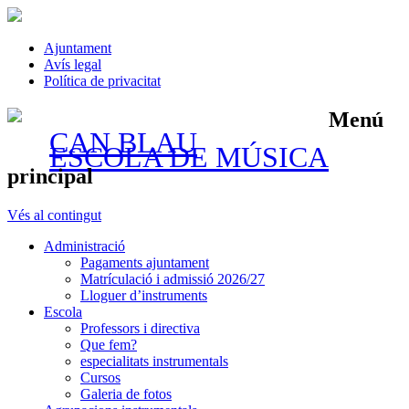
Ajuntament
Avís legal
Política de privacitat
Menú
CAN BLAU
ESCOLA DE MÚSICA
principal
Vés al contingut
Administració
Pagaments ajuntament
Matrículació i admissió 2026/27
Lloguer d’instruments
Escola
Professors i directiva
Que fem?
especialitats instrumentals
Cursos
Galeria de fotos