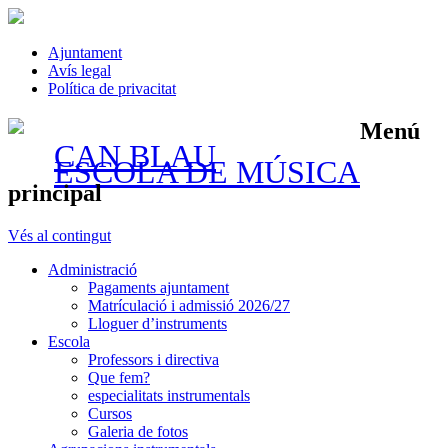
Ajuntament
Avís legal
Política de privacitat
Menú
CAN BLAU
ESCOLA DE MÚSICA
principal
Vés al contingut
Administració
Pagaments ajuntament
Matrículació i admissió 2026/27
Lloguer d’instruments
Escola
Professors i directiva
Que fem?
especialitats instrumentals
Cursos
Galeria de fotos