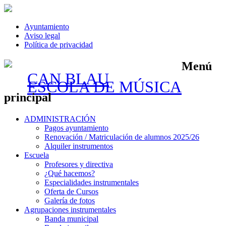
Ayuntamiento
Aviso legal
Política de privacidad
Menú
CAN BLAU
ESCOLA DE MÚSICA
principal
Saltar
ADMINISTRACIÓN
al
Pagos ayuntamiento
contenido
Renovación / Matriculación de alumnos 2025/26
Alquiler instrumentos
Escuela
Profesores y directiva
¿Qué hacemos?
Especialidades instrumentales
Oferta de Cursos
Galería de fotos
Agrupaciones instrumentales
Banda municipal