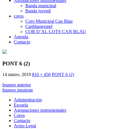
Agrupaciones instrumentales
Banda municipal
Banda juvenil
coros
Coro Municipal Can Blau
Canblaugospel
COR D’AL·LOTS CAN BLAU
Agenda
Contacto
PONT 6 (2)
14 marzo, 2019
810 × 450
PONT 6 (2)
Imagen anterior
Imagen siguiente
Adminsitración
Escuela
Agrupaciones instrumentales
Coros
Contacto
Aviso Legal