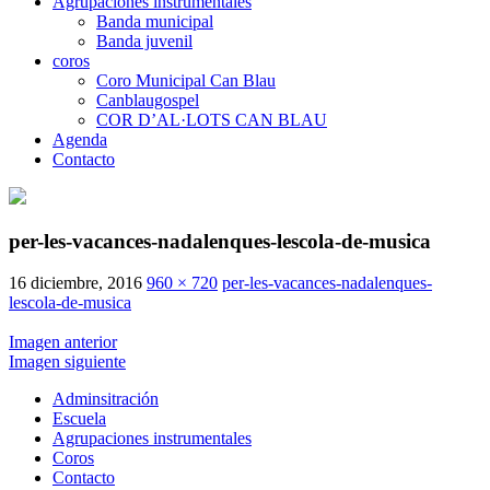
Agrupaciones instrumentales
Banda municipal
Banda juvenil
coros
Coro Municipal Can Blau
Canblaugospel
COR D’AL·LOTS CAN BLAU
Agenda
Contacto
per-les-vacances-nadalenques-lescola-de-musica
16 diciembre, 2016
960 × 720
per-les-vacances-nadalenques-
lescola-de-musica
Imagen anterior
Imagen siguiente
Adminsitración
Escuela
Agrupaciones instrumentales
Coros
Contacto