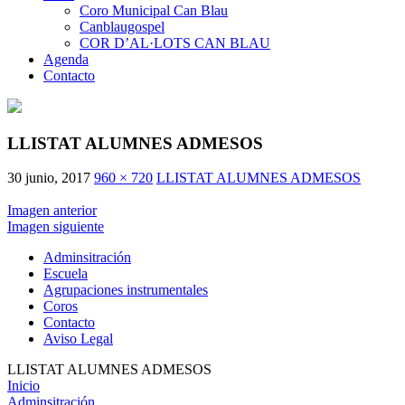
Coro Municipal Can Blau
Canblaugospel
COR D’AL·LOTS CAN BLAU
Agenda
Contacto
LLISTAT ALUMNES ADMESOS
30 junio, 2017
960 × 720
LLISTAT ALUMNES ADMESOS
Imagen anterior
Imagen siguiente
Adminsitración
Escuela
Agrupaciones instrumentales
Coros
Contacto
Aviso Legal
LLISTAT ALUMNES ADMESOS
Inicio
Adminsitración