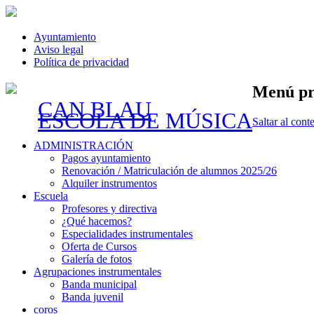
Ayuntamiento
Aviso legal
Política de privacidad
Menú pr
CAN BLAU
ESCOLA DE MÚSICA
Saltar al cont
ADMINISTRACIÓN
Pagos ayuntamiento
Renovación / Matriculación de alumnos 2025/26
Alquiler instrumentos
Escuela
Profesores y directiva
¿Qué hacemos?
Especialidades instrumentales
Oferta de Cursos
Galería de fotos
Agrupaciones instrumentales
Banda municipal
Banda juvenil
coros