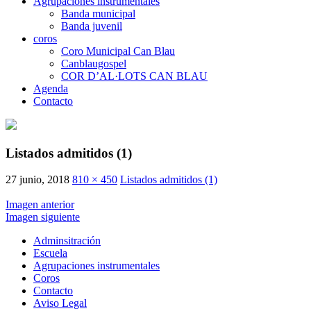
Agrupaciones instrumentales
Banda municipal
Banda juvenil
coros
Coro Municipal Can Blau
Canblaugospel
COR D’AL·LOTS CAN BLAU
Agenda
Contacto
Listados admitidos (1)
27 junio, 2018
810 × 450
Listados admitidos (1)
Imagen anterior
Imagen siguiente
Adminsitración
Escuela
Agrupaciones instrumentales
Coros
Contacto
Aviso Legal