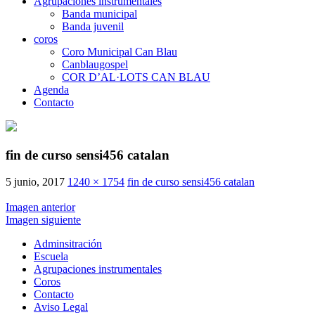
Agrupaciones instrumentales
Banda municipal
Banda juvenil
coros
Coro Municipal Can Blau
Canblaugospel
COR D’AL·LOTS CAN BLAU
Agenda
Contacto
fin de curso sensi456 catalan
5 junio, 2017
1240 × 1754
fin de curso sensi456 catalan
Imagen anterior
Imagen siguiente
Adminsitración
Escuela
Agrupaciones instrumentales
Coros
Contacto
Aviso Legal