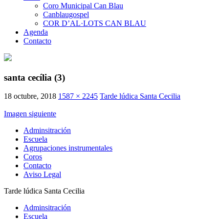
Coro Municipal Can Blau
Canblaugospel
COR D’AL·LOTS CAN BLAU
Agenda
Contacto
santa cecília (3)
18 octubre, 2018
1587 × 2245
Tarde lúdica Santa Cecilia
Imagen siguiente
Adminsitración
Escuela
Agrupaciones instrumentales
Coros
Contacto
Aviso Legal
Tarde lúdica Santa Cecilia
Adminsitración
Escuela