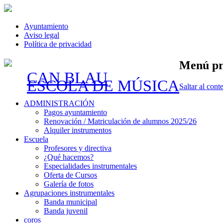
Ayuntamiento
Aviso legal
Política de privacidad
Menú pr
CAN BLAU
ESCOLA DE MÚSICA
Saltar al cont
ADMINISTRACIÓN
Pagos ayuntamiento
Renovación / Matriculación de alumnos 2025/26
Alquiler instrumentos
Escuela
Profesores y directiva
¿Qué hacemos?
Especialidades instrumentales
Oferta de Cursos
Galería de fotos
Agrupaciones instrumentales
Banda municipal
Banda juvenil
coros