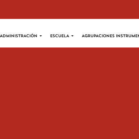
SALTAR AL CONTENIDO
ADMINISTRACIÓN
ESCUELA
AGRUPACIONES INSTRUME
 PRÓXIMO 19 DE MARZO LA ESCUELA PERMANECERÁ CERRADA