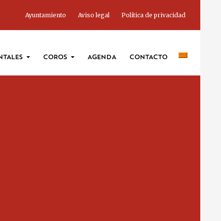
Ayuntamiento
Aviso legal
Política de privacidad
NTALES
COROS
AGENDA
CONTACTO
ADMINSITRACIÓN
ESCUELA
AGRUPACIONES
INSTRUMENTALES
COROS
CONTACTO
AVISO LEGAL