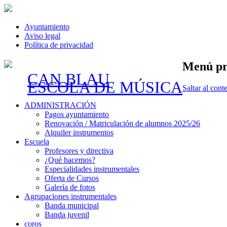
Ayuntamiento
Aviso legal
Política de privacidad
Menú pr
CAN BLAU
ESCOLA DE MÚSICA
Saltar al cont
ADMINISTRACIÓN
Pagos ayuntamiento
Renovación / Matriculación de alumnos 2025/26
Alquiler instrumentos
Escuela
Profesores y directiva
¿Qué hacemos?
Especialidades instrumentales
Oferta de Cursos
Galería de fotos
Agrupaciones instrumentales
Banda municipal
Banda juvenil
coros