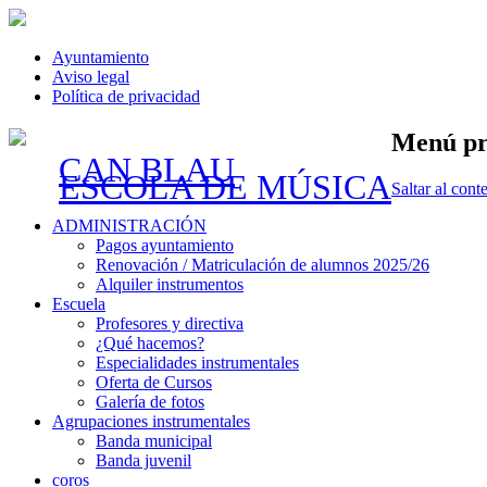
Ayuntamiento
Aviso legal
Política de privacidad
Menú pr
CAN BLAU
ESCOLA DE MÚSICA
Saltar al cont
ADMINISTRACIÓN
Pagos ayuntamiento
Renovación / Matriculación de alumnos 2025/26
Alquiler instrumentos
Escuela
Profesores y directiva
¿Qué hacemos?
Especialidades instrumentales
Oferta de Cursos
Galería de fotos
Agrupaciones instrumentales
Banda municipal
Banda juvenil
coros