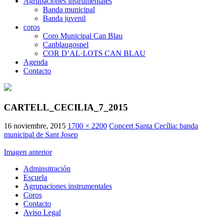
Agrupaciones instrumentales
Banda municipal
Banda juvenil
coros
Coro Municipal Can Blau
Canblaugospel
COR D’AL·LOTS CAN BLAU
Agenda
Contacto
CARTELL_CECILIA_7_2015
16 noviembre, 2015
1700 × 2200
Concert Santa Cecília: banda
municipal de Sant Josep
Imagen anterior
Adminsitración
Escuela
Agrupaciones instrumentales
Coros
Contacto
Aviso Legal