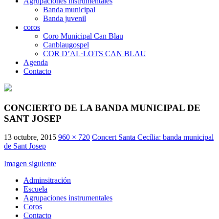
Agrupaciones instrumentales
Banda municipal
Banda juvenil
coros
Coro Municipal Can Blau
Canblaugospel
COR D’AL·LOTS CAN BLAU
Agenda
Contacto
CONCIERTO DE LA BANDA MUNICIPAL DE
SANT JOSEP
13 octubre, 2015
960 × 720
Concert Santa Cecília: banda municipal
de Sant Josep
Imagen siguiente
Adminsitración
Escuela
Agrupaciones instrumentales
Coros
Contacto