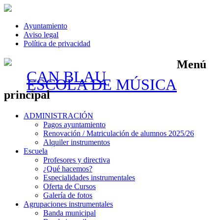
Ayuntamiento
Aviso legal
Política de privacidad
Menú
CAN BLAU
ESCOLA DE MÚSICA
principal
Saltar
ADMINISTRACIÓN
al
Pagos ayuntamiento
contenido
Renovación / Matriculación de alumnos 2025/26
Alquiler instrumentos
Escuela
Profesores y directiva
¿Qué hacemos?
Especialidades instrumentales
Oferta de Cursos
Galería de fotos
Agrupaciones instrumentales
Banda municipal