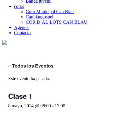
Banda juvenil
coros
Coro Municipal Can Blau
Canblaugospel
COR D’AL·LOTS CAN BLAU
Agenda
Contacto
« Todos los Eventos
Este evento ha pasado.
Clase 1
8 mayo, 2014 @ 08:00
-
17:00