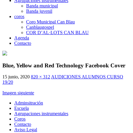
Agrupaciones instrumentales
Banda municipal
Banda juvenil
coros
Coro Municipal Can Blau
Canblaugospel
COR D’AL·LOTS CAN BLAU
Agenda
Contacto
Blue, Yellow and Red Technology Facebook Cover
15 junio, 2020
820 × 312
AUDICIONES ALUMNOS CURSO
19/20
Imagen siguiente
Adminsitración
Escuela
Agrupaciones instrumentales
Coros
Contacto
Aviso Legal