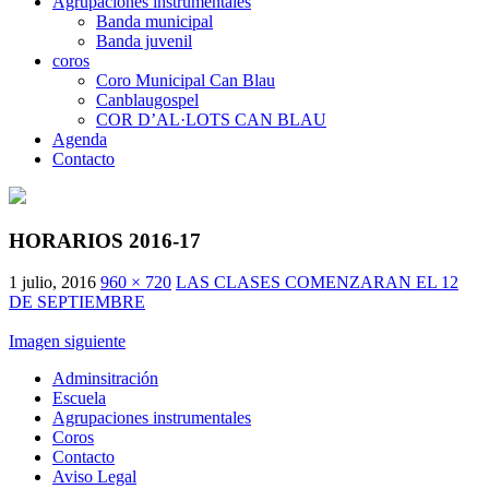
Agrupaciones instrumentales
Banda municipal
Banda juvenil
coros
Coro Municipal Can Blau
Canblaugospel
COR D’AL·LOTS CAN BLAU
Agenda
Contacto
HORARIOS 2016-17
1 julio, 2016
960 × 720
LAS CLASES COMENZARAN EL 12
DE SEPTIEMBRE
Imagen siguiente
Adminsitración
Escuela
Agrupaciones instrumentales
Coros
Contacto
Aviso Legal