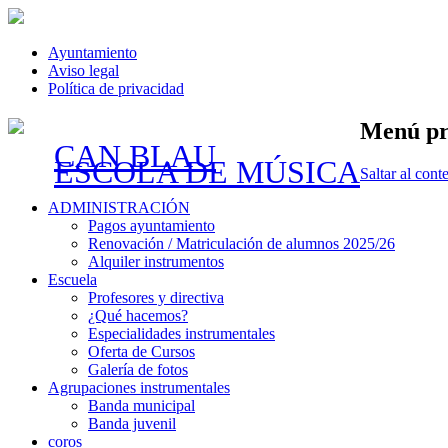
Ayuntamiento
Aviso legal
Política de privacidad
Menú pr
CAN BLAU
ESCOLA DE MÚSICA
Saltar al cont
ADMINISTRACIÓN
Pagos ayuntamiento
Renovación / Matriculación de alumnos 2025/26
Alquiler instrumentos
Escuela
Profesores y directiva
¿Qué hacemos?
Especialidades instrumentales
Oferta de Cursos
Galería de fotos
Agrupaciones instrumentales
Banda municipal
Banda juvenil
coros