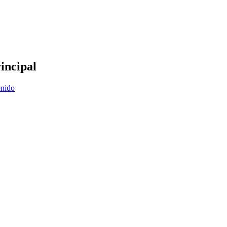
incipal
enido