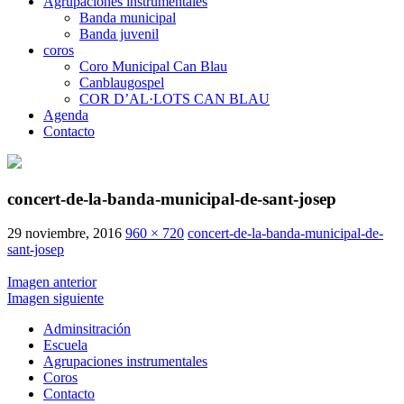
Agrupaciones instrumentales
Banda municipal
Banda juvenil
coros
Coro Municipal Can Blau
Canblaugospel
COR D’AL·LOTS CAN BLAU
Agenda
Contacto
concert-de-la-banda-municipal-de-sant-josep
29 noviembre, 2016
960 × 720
concert-de-la-banda-municipal-de-
sant-josep
Imagen anterior
Imagen siguiente
Adminsitración
Escuela
Agrupaciones instrumentales
Coros
Contacto