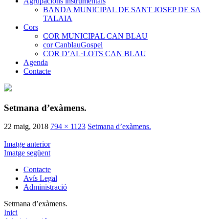
Agrupacions instrumentals
BANDA MUNICIPAL DE SANT JOSEP DE SA
TALAIA
Cors
COR MUNICIPAL CAN BLAU
cor CanblauGospel
COR D’AL·LOTS CAN BLAU
Agenda
Contacte
Setmana d’exàmens.
22 maig, 2018
794 × 1123
Setmana d’exàmens.
Imatge anterior
Imatge següent
Contacte
Avís Legal
Administració
Setmana d’exàmens.
Inici