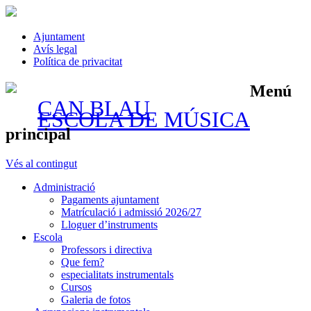
Ajuntament
Avís legal
Política de privacitat
Menú
CAN BLAU
ESCOLA DE MÚSICA
principal
Vés al contingut
Administració
Pagaments ajuntament
Matrículació i admissió 2026/27
Lloguer d’instruments
Escola
Professors i directiva
Que fem?
especialitats instrumentals
Cursos
Galeria de fotos