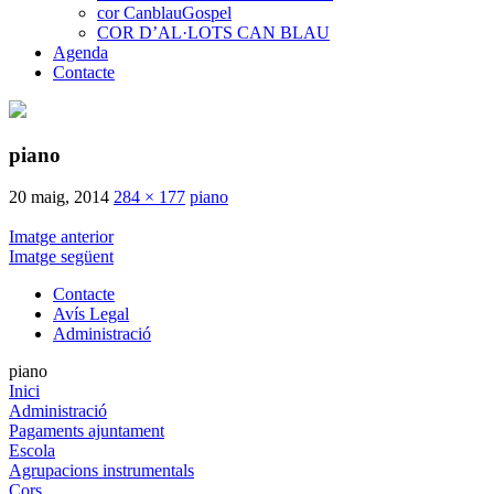
cor CanblauGospel
COR D’AL·LOTS CAN BLAU
Agenda
Contacte
piano
20 maig, 2014
284 × 177
piano
Imatge anterior
Imatge següent
Contacte
Avís Legal
Administració
piano
Inici
Administració
Pagaments ajuntament
Escola
Agrupacions instrumentals
Cors